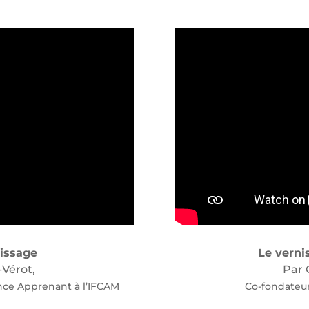
nissage
Le vernis
Vérot,
Par 
ce Apprenant à l’IFCAM
Co-fondateur