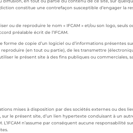
 diffusion, en tout ou partie du contenu de ce site, sur quelq
rdiction constitue une contrefaçon susceptible d’engager la res
iser ou de reproduire le nom « IFCAM » et/ou son logo, seuls ou 
ccord préalable écrit de l’IFCAM.
forme de copie d’un logiciel ou d’informations présentes sur
 les reproduire (en tout ou partie), de les transmettre (électr
utiliser le présent site à des fins publiques ou commerciales, s
ions mises à disposition par des sociétés externes ou des lien
 sur le présent site, d’un lien hypertexte conduisant à un autr
M. L’IFCAM n’assume par conséquent aucune responsabilité sur l
ites.