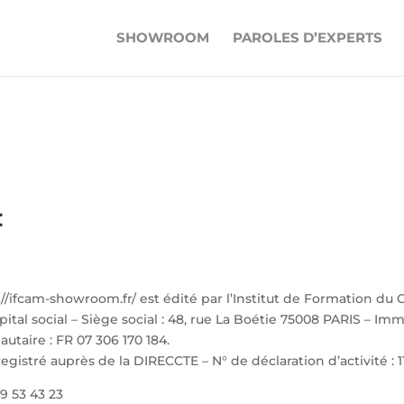
SHOWROOM
PAROLES D’EXPERTS
:
s://ifcam-showroom.fr/ est édité par l’Institut de Formation du 
al social – Siège social : 48, rue La Boétie 75008 PARIS – Im
taire : FR 07 306 170 184.
istré auprès de la DIRECCTE – N° de déclaration d’activité : 1
9 53 43 23